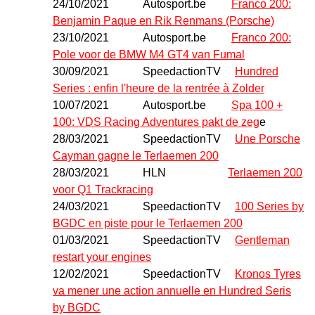
24/10/2021
Autosport.be
Franco 200:
Benjamin Paque en Rik Renmans (Porsche)
23/10/2021
Autosport.be
Franco 200:
Pole voor de BMW M4 GT4 van Fumal
30/09/2021
SpeedactionTV
Hundred
Series : enfin l'heure de la rentrée à Zolder
10/07/2021
Autosport.be
Spa 100 +
100: VDS Racing Adventures pakt de zeg
e
28/03/2021
SpeedactionTV
Une Porsche
Cayman gagne le Terlaemen 200
28/03/2021
HLN
Terlaemen 200
voor Q1 Trackracing
24/03/2021
SpeedactionTV
100 Series by
BGDC en piste pour le Terlaemen 200
01/03/2021
SpeedactionTV
Gentleman
restart your engines
12/02/2021
SpeedactionTV
Kronos Tyres
va mener une action annuelle en Hundred Seris
by BGDC