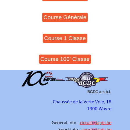
Course Générale
Course 1 Classe
Course 100' Classe
BGDC a.s.b.l.
Chaussée de la Verte Voie, 18
1300 Wavre
General info :
circuit@bgdc.be
Sport info :
sport@bgdc.be